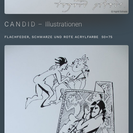
C A N D I D – Illustrationen
FLACHFEDER, SCHWARZE UND ROTE ACRYLFARBE 50×75