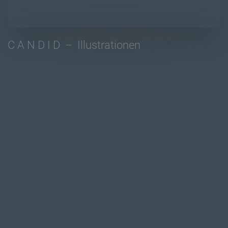
C A N D I D – Illustrationen
FLACHFEDER, SCHWARZE UND ROTE ACRYLFARBE 50×75