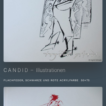
C A N D I D – Illustrationen
FLACHFEDER, SCHWARZE UND ROTE ACRYLFARBE 50×75