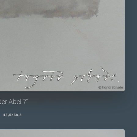
der Abel ?“
 48,5×58,5