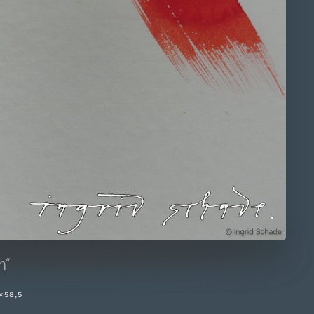
en“
×58,5