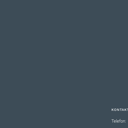
„Kain auch heute“
PAPPSTREIFEN, TEMPERA 48,5×58,5
KONTAK
Telefon: